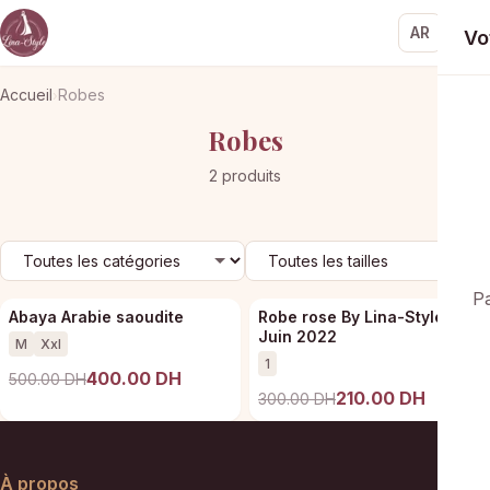
AR
Vo
Accueil
Robes
›
Robes
2 produits
‹
›
Pa
Abaya Arabie saoudite
Robe rose By Lina-Style
PROMO
PROMO
Juin 2022
M
Xxl
1
400.00 DH
500.00 DH
210.00 DH
300.00 DH
À propos