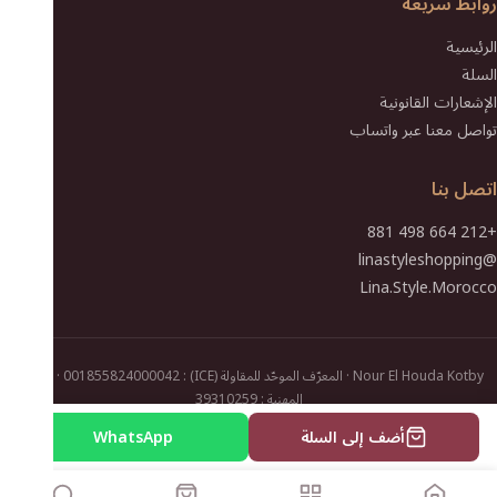
روابط سريعة
الرئيسية
السلة
الإشعارات القانونية
تواصل معنا عبر واتساب
اتصل بنا
+212 664 498 881
@linastyleshopping
Lina.Style.Morocco
Nour El Houda Kotby · المعرّف الموحّد للمقاولة (ICE) : 001855824000042 · الضريبة
المهنية : 39310259
الإشعارات القانونية
© 2026 Lina-Style Shopping. جميع الحقوق محفوظة ·
أضف إلى السلة
WhatsApp