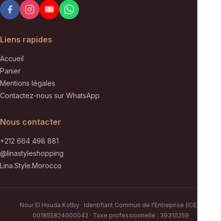
Liens rapides
Accueil
Panier
Mentions légales
Contactez-nous sur WhatsApp
Nous contacter
+212 664 498 881
@linastyleshopping
Lina.Style.Morocco
Nour El Houda Kotby · Identifiant Commun de l'Entreprise (ICE) :
001855824000042 · Taxe professionnelle : 39310259