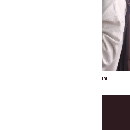
Châle Coton Modal
110.00 DH
Liens rapides
 femmes au Maroc. Nous
Accueil