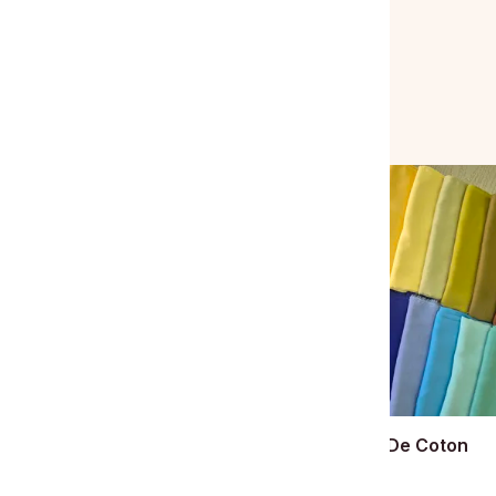
Vous aimerez aussi
Foulard En Voile De Coton
50.00 DH