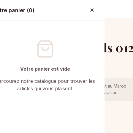
Accueil
Panier
tre panier (
0
)
FOULARDS
Foulards 012
90.00 DH
Votre panier est vide
Rupture de stock
rcourez notre catalogue pour trouver les
Livraison partout au Maroc
articles qui vous plaisent.
Paiement à la livraison