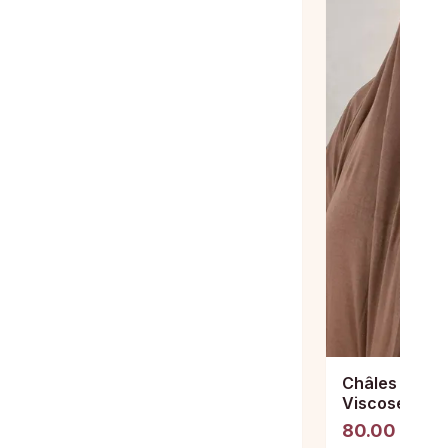
Châles visco
Viscose
80.00 DH