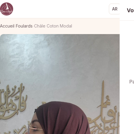
AR
Vo
Accueil
Foulards
Châle Coton Modal
›
›
Pa